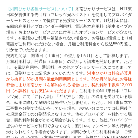
【湘南ひかり各種サービスについて】
湘南ひかりサービスは、NTT東
日本が提供する光回線（フレッツ光ネクスト）を使用してプロバイダ
ーサービスとセットで提供する光接続サービスです。月額料金には、
光回線利用料とプロバイダー利用料、電話基本利用料（基本タイプの
場合）および各サービスごとに付帯したオプションサービスが含まれ
ます。ej電話のご利用を希望されない場合や、お客様の環境によりej
電話がご利用いただけない場合、月額ご利用料金から税込550円差し
引かせていただきます。
契約期間は、開通日（工事日）の翌月を1カ月目として計算します。
月額利用料は、開通日（工事日）の翌月より請求を開始します。ただ
し、ej電話利用料、通話料、その他オプションサービスにつきまして
は、日割りにてご請求させていただきます。
湘南ひかりは料金起算月
から換算し36か月間を最低利用期間とします。36か月間以内にお客様
都合により湘南ひかりを解約される場合には、契約解除手数料12,000
円（不課税）をお支払いいただきます。
ご利用中のNTT東日本「フレ
ッツ光」にて「にねん割」「ギガ推し！割引」の適用を受けている場
合、転用に際して解約金は発生いたしません。ただし、NTT東日本で
工事費を分割で支払いをしている場合、未払い分については転用後当
社規定金額での分割請求となります。他社プロバイダーを解約する場
合、契約解除料金がかかる場合があります。また、他社プロバイダー
提供のサービスが利用できなくなり、割引やキャンペーン等の特典が
受けられなくなる場合があります。湘南ひかりのご利用料金は、ご登
録いただいた支払い方法にて請求します。新規にCITYFUJISAWAに