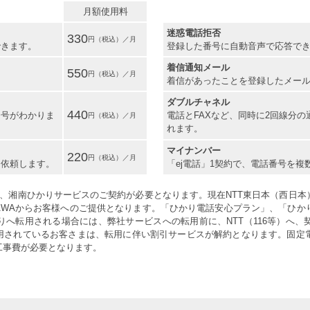
月額使用料
迷惑電話拒否
330
できます。
登録した番号に自動音声で応答で
着信通知メール
550
着信があったことを登録したメー
ダブルチャネル
440
番号がわかりま
電話とFAXなど、同時に2回線分
れます。
マイナンバー
220
を依頼します。
「ej電話」1契約で、電話番号を
は、湘南ひかりサービスのご契約が必要となります。現在NTT東日本（西日
JISAWAからお客様へのご提供となります。「ひかり電話安心プラン」、「
へ転用される場合には、弊社サービスへの転用前に、NTT（116等）へ
適用されているお客さまは、転用に伴い割引サービスが解約となります。固定
工事費が必要となります。