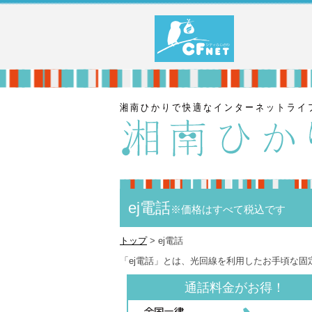
ej電話
※価格はすべて税込です
トップ
> ej電話
「ej電話」とは、光回線を利用したお手頃な固
通話料金がお得！