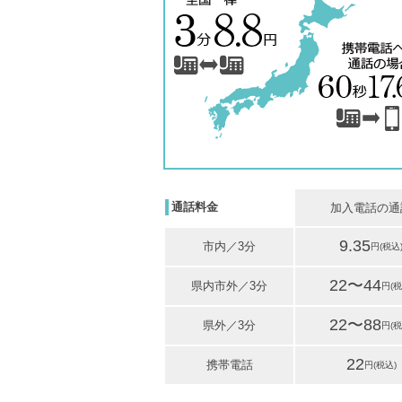
通話料金
加入電話の通
9.35
市内／3分
22〜44
県内市外／3分
22〜88
県外／3分
22
携帯電話