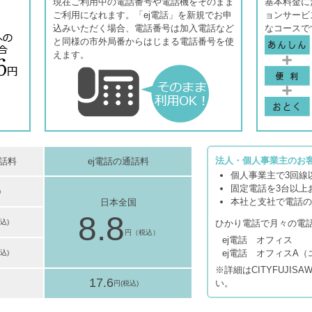
現在ご利用中の電話番号や電話機をそのまま
基本料金に
ご利用になれます。「ej電話」を新規でお申
ョンサービ
込みいただく場合、電話番号は加入電話など
なコースで
と同様の市外局番からはじまる電話番号を使
えます。
法人・個人事業主のお
話料
ej電話の通話料
個人事業主で3回線
固定電話を3台以上
本社と支社で電話の
日本全国
8.8
ひかり電話で月々の電
ej電話 オフィス
ej電話 オフィスA（
※詳細はCITYFUJI
17.6
い。