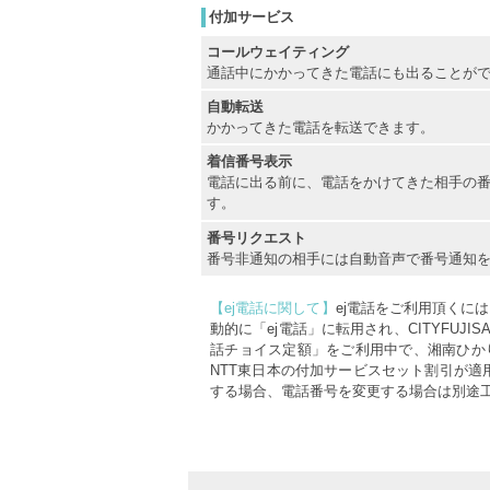
付加サービス
コールウェイティング
通話中にかかってきた電話にも出ることが
自動転送
かかってきた電話を転送できます。
着信番号表示
電話に出る前に、電話をかけてきた相手の
す。
番号リクエスト
番号非通知の相手には自動音声で番号通知
【ej電話に関して】
ej電話をご利用頂くに
動的に「ej電話」に転用され、CITYFU
話チョイス定額」をご利用中で、湘南ひかり
NTT東日本の付加サービスセット割引が
する場合、電話番号を変更する場合は別途