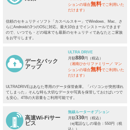
無料
ションの場合
でご利用いた
だけます）
信頼のセキュリティソフト「カスペルスキー」でWindows、Mac、さ
らにAndroidの3つのOSに対応。最大10台までインストールできます
ので、いつでも・どの端末でも最新のセキュリティであなたとご家族
をお守りします。
ULTRA DRIVE
880
月額
円（税込）
データバック
（湘南ひかりファミリー／ マン
アップ
無料
ションの場合
でご利用いた
だけます）
ULTRADRIVEはあなた専用のデータ保管倉庫。「パソコンが突然壊れ
てしまった」そんな時も大切なデータや写真を保管しておけばいつで
も安心。4TBの大容量をご利用可能です。
無線ルーターオプション
330
高速Wi-Fiサー
月額
円（税込）
ビス
（ej電話なしの場合：550円（税
込））