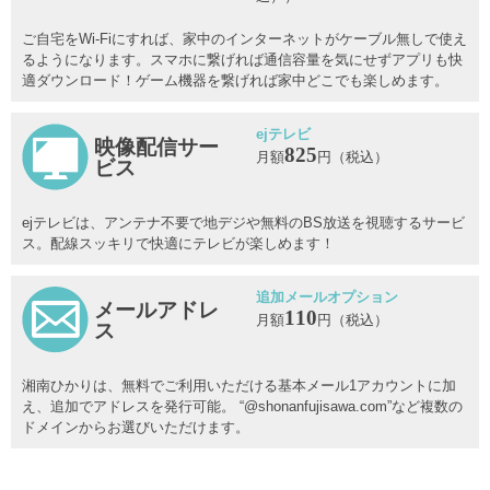
ご自宅をWi-Fiにすれば、家中のインターネットがケーブル無しで使え
るようになります。スマホに繋げれば通信容量を気にせずアプリも快
適ダウンロード！ゲーム機器を繋げれば家中どこでも楽しめます。
ejテレビ
映像配信サー
825
月額
円（税込）
ビス
ejテレビは、アンテナ不要で地デジや無料のBS放送を視聴するサービ
ス。配線スッキリで快適にテレビが楽しめます！
追加メールオプション
メールアドレ
110
月額
円（税込）
ス
湘南ひかりは、無料でご利用いただける基本メール1アカウントに加
え、追加でアドレスを発行可能。 “@shonanfujisawa.com”など複数の
ドメインからお選びいただけます。