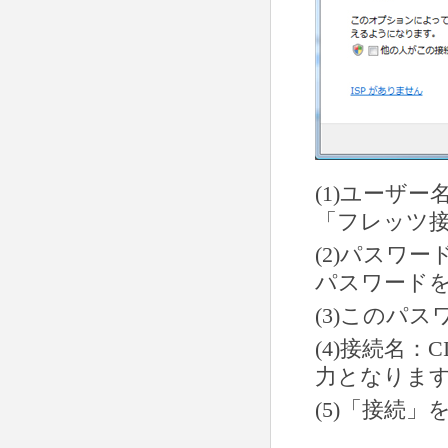
(1)ユーザー
「フレッツ接
(2)パスワ
パスワード
(3)このパ
(4)接続名：
力となりま
(5)「接続