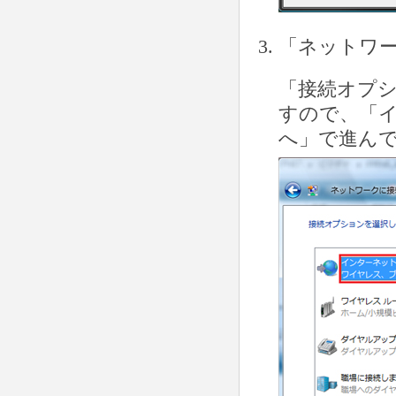
「ネットワ
「接続オプ
すので、「
へ」で進ん