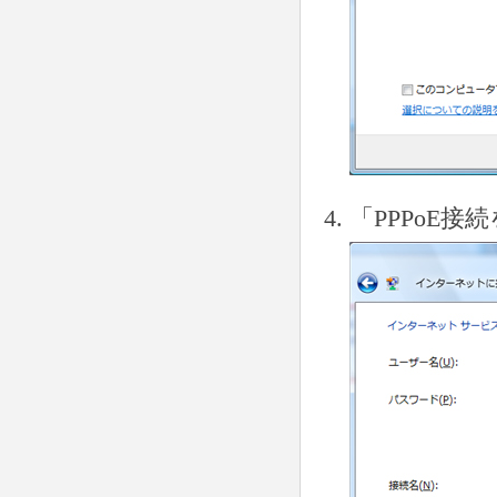
「PPPoE