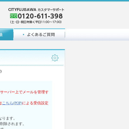
)
、サーバー上でメールを管理す
は
こちら(POP)
による受信設定
なります。
も削除されます。