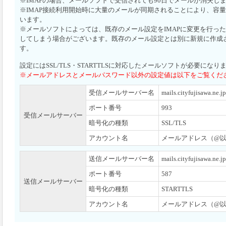
※IMAPの場合、メールソフトで受信されても90日でメールが消失し
※IMAP接続利用開始時に大量のメールが同期されることにより、容
います。
※メールソフトによっては、既存のメール設定をIMAPに変更を行っ
してしまう場合がございます。既存のメール設定とは別に新規に作成
す。
設定にはSSL/TLS・STARTTLSに対応したメールソフトが必要になり
※メールアドレスとメールパスワード以外の設定値は以下をご覧くだ
受信メールサーバー名
mails.cityfujisawa.ne.jp
ポート番号
993
受信メールサーバー
暗号化の種類
SSL/TLS
アカウント名
メールアドレス（@
送信メールサーバー名
mails.cityfujisawa.ne.jp
ポート番号
587
送信メールサーバー
暗号化の種類
STARTTLS
アカウント名
メールアドレス（@